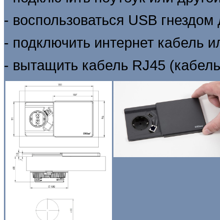
- воспользоваться USB гнездом дл
- подключить интернет кабель и
- вытащить кабель RJ45 (кабель