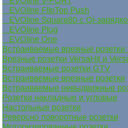
EVOline V-PORT
EVOline FlipTop Push
EVOline Square80 с Qi-зарядко
EVOline Plug
EVOline One
Встраиваемые врезные розетки
Врезные розетки VersaHit и Ver
Встраиваемые розетки GTV
Встраиваемые врезные розетки
Встраиваемые невыдвижные ро
Розетки накладные и угловые
Настольные розетки
Реверсно поворотные розетки
Моторизированные розетки