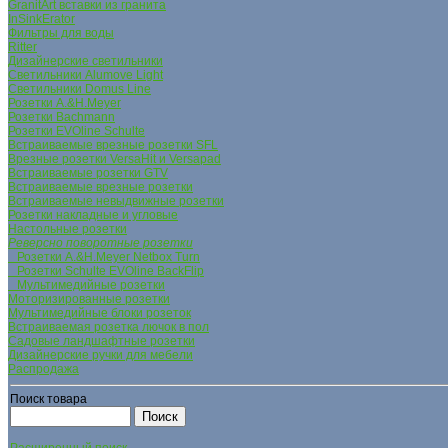
GranitArt вставки из гранита
InSinkErator
Фильтры для воды
Ritter
Дизайнерские светильники
Светильники Alumove Light
Светильники Domus Line
Розетки A.&H.Meyer
Розетки Bachmann
Розетки EVOline Schulte
Встраиваемые врезные розетки SFL
Врезные розетки VersaHit и Versapad
Встраиваемые розетки GTV
Встраиваемые врезные розетки
Встраиваемые невыдвижные розетки
Розетки накладные и угловые
Настольные розетки
Реверсно поворотные розетки
Розетки A.&H.Meyer Netbox Turn
Розетки Schulte EVOline BackFlip
Мультимедийные розетки
Моторизированные розетки
Мультимедийные блоки розеток
Встраиваемая розетка лючок в пол
Садовые ландшафтные розетки
Дизайнерские ручки для мебели
Распродажа
Поиск товара
Расширенный поиск