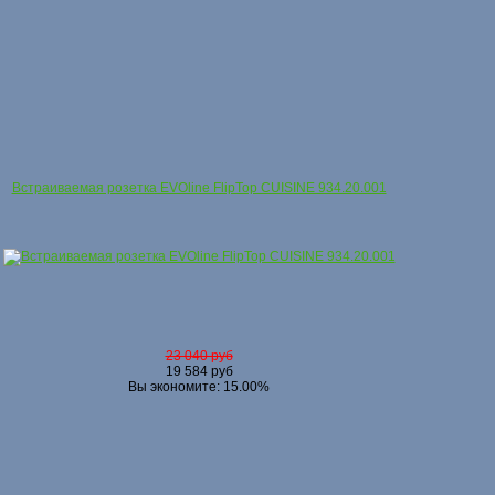
Встраиваемая розетка EVOline FlipTop CUISINE 934.20.001
23 040 руб
19 584 руб
Вы экономите: 15.00%