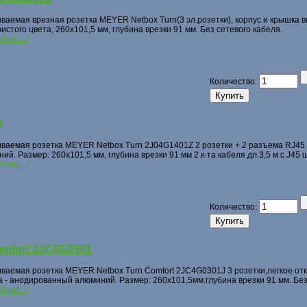
ваемая врезная розетка MEYER Netbox Turn(3 эл.розетки), корпус и крышка
истого цвета, 260х101,5 мм, глубина врезки 91 мм. Без сетевого кабеля.
бнее...]
Количество:
a
ваемая розетка MEYER Netbox Turn 2J04G1401Z 2 розетки + 2 разъема RJ45 
ий. Размер: 260х101,5 мм, глубина врезки 91 мм 2 к-та кабеля дл.3,5 м с J45 
бнее...]
Количество:
omfort 2JC4G0301
ваемая розетка MEYER Netbox Turn Comfort 2JC4G0301J 3 розетки,легкое от
 - анодированный алюминий. Размер: 260х101,5мм.глубина врезки 91 мм. Без
бнее...]