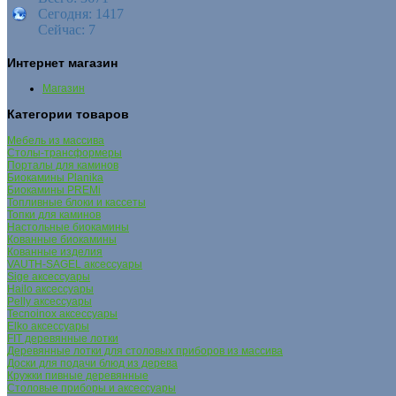
Сегодня: 1417
Сейчас: 7
Интернет магазин
Магазин
Категории товаров
Мебель из массива
Столы-трансформеры
Порталы для каминов
Биокамины Planika
Биокамины PREMi
Топливные блоки и кассеты
Топки для каминов
Настольные биокамины
Кованные биокамины
Кованные изделия
VAUTH-SAGEL аксессуары
Sige аксессуары
Hailo аксессуары
Pelly аксессуары
Tecnoinox аксессуары
Elko аксессуары
FIT деревянные лотки
Деревянные лотки для столовых приборов из массива
Доски для подачи блюд из дерева
Кружки пивные деревянные
Столовые приборы и аксессуары