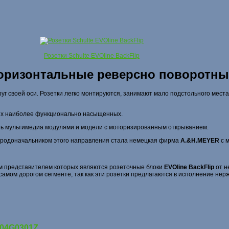
Розетки Schulte EVOline BackFlip
оризонтальные реверсно поворотны
руг своей оси. Розетки легко монтируются, занимают мало подстольного мест
мых наиболее функционально насыщенных.
нь мультимедиа модулями и модели с моторизированным открыванием.
 и родоначальником этого направления стала немецкая фирма
A.&H.MEYER
с 
им представителем которых являются розеточные блоки
EVOline BackFlip
от н
самом дорогом сегменте, так как эти розетки предлагаются в исполнение нер
J04G0301Z