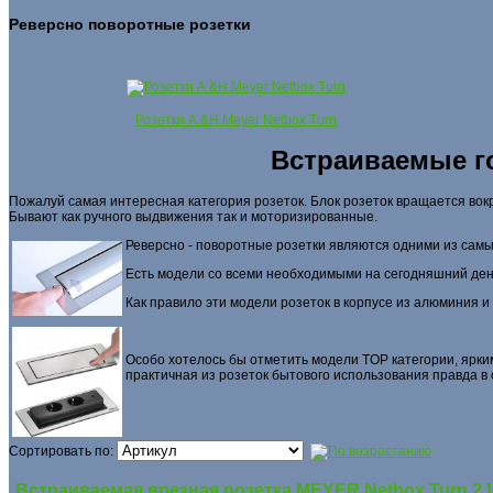
Реверсно поворотные розетки
Розетки A.&H.Meyer Netbox Turn
Встраиваемые г
Пожалуй самая интересная категория розеток. Блок розеток вращается вок
Бывают как ручного выдвижения так и моторизированные.
Реверсно - поворотные розетки являются одними из са
Есть модели со всеми необходимыми на сегодняшний де
Как правило эти модели розеток в корпусе из алюминия
Особо хотелось бы отметить модели TOP категории, ярк
практичная из розеток бытового использования правда в 
Сортировать по:
Встраиваемая врезная розетка MEYER Netbox Turn 2