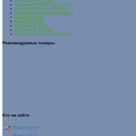
FIT деревянные лотки
Столовые приборы и аксессуары
Деревянные доски для подачи
GranitArt вставки доски из гранита
Аксессуары Ritter
IN SINK ERATOR
Фильтры для воды
Раздвижные системы
Дизайнерские ручки для мебели
Рекомендуемые товары
Кто на сайте
Наши гости:
Всего: 3671