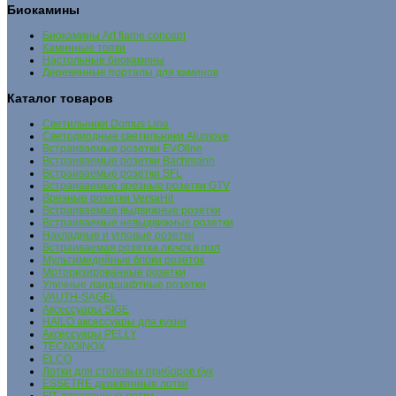
Биокамины
Биокамины Art flame concept
Каминные топки
Настольные биокамины
Деревянные порталы для каминов
Каталог товаров
Cветильники Domus Line
Светодиодные светильники Alumove
Встраиваемые розетки EVOline
Встраиваемые розетки Bachmann
Встраиваемые розетки SFL
Встраиваемые врезные розетки GTV
Врезные розетки VersaHit
Встраиваемые выдвижные розетки
Встраиваемые невыдвижные розетки
Накладные и угловые розетки
Встраиваемая розетка лючок в пол
Мультимедийные блоки розеток
Моторизированные розетки
Уличные ландшафтные розетки
VAUTH-SAGEL
Аксессуары SIGE
HAILO аксессуары для кухни
Аксессуары PELLY
TECNOINOX
ELCO
Лотки для столовых приборов бук
ESSETRE деревянные лотки