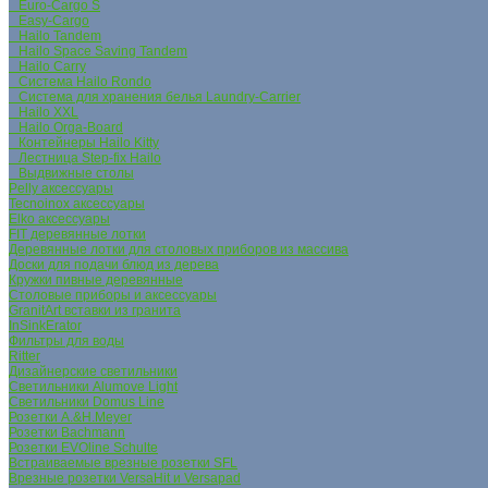
Euro-Cargo S
Easy-Cargo
Hailo Tandem
Hailo Space Saving Tandem
Hailo Carry
Система Hailo Rondo
Система для хранения белья Laundry-Carrier
Hailo XXL
Hailo Orga-Board
Контейнеры Hailo Kitty
Лестница Step-fix Hailo
Выдвижные столы
Pelly аксессуары
Tecnoinox аксессуары
Elko аксессуары
FIT деревянные лотки
Деревянные лотки для столовых приборов из массива
Доски для подачи блюд из дерева
Кружки пивные деревянные
Столовые приборы и аксессуары
GranitArt вставки из гранита
InSinkErator
Фильтры для воды
Ritter
Дизайнерские светильники
Светильники Alumove Light
Светильники Domus Line
Розетки A.&H.Meyer
Розетки Bachmann
Розетки EVOline Schulte
Встраиваемые врезные розетки SFL
Врезные розетки VersaHit и Versapad