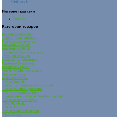
Сейчас: 6
Интернет магазин
Магазин
Категории товаров
Мебель из массива
Столы-трансформеры
Порталы для каминов
Биокамины Planika
Биокамины PREMi
Топливные блоки и кассеты
Топки для каминов
Настольные биокамины
Кованные биокамины
Кованные изделия
VAUTH-SAGEL аксессуары
Sige аксессуары
Hailo аксессуары
Hailo Deposito
Hailo противопожарный комплект
Hailo Рейлинги для кухни
Полотенцедержатели
Выдвижные системы Vario Alu Line Hailo
Hailo мусорные ведра
Oko-Flex Hailo
Hailo Solo
Hailo ведро для уборки
Euro-Cargo