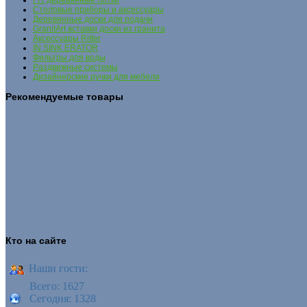
FIT деревянные лотки
Столовые приборы и аксессуары
Деревянные доски для подачи
GranitArt вставки доски из гранита
Аксессуары Ritter
IN SINK ERATOR
Фильтры для воды
Раздвижные системы
Дизайнерские ручки для мебели
Рекомендуемые товары
Кто на сайте
Наши гости:
Всего: 1627
Сегодня: 1328