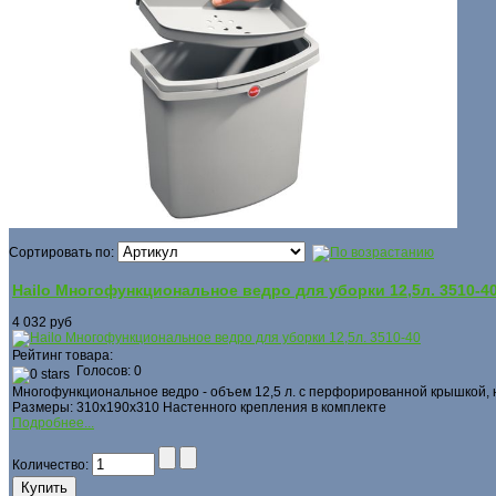
Сортировать по:
Hailo Многофункциональное ведро для уборки 12,5л. 3510-4
4 032 руб
Рейтинг товара:
Голосов: 0
Многофункциональное ведро - объем 12,5 л. с перфорированной крышкой, н
Размеры: 310х190х310 Настенного крепления в комплекте
Подробнее...
Количество: