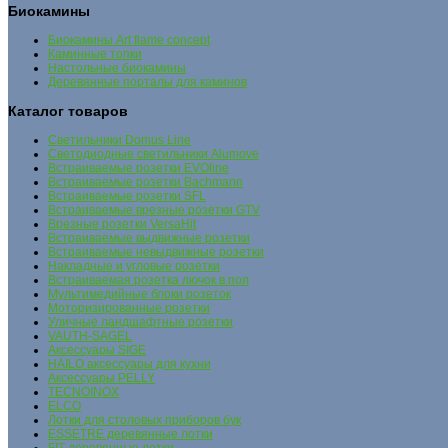
Биокамины
Биокамины Art flame concept
Каминные топки
Настольные биокамины
Деревянные порталы для каминов
Каталог товаров
Cветильники Domus Line
Светодиодные светильники Alumove
Встраиваемые розетки EVOline
Встраиваемые розетки Bachmann
Встраиваемые розетки SFL
Встраиваемые врезные розетки GTV
Врезные розетки VersaHit
Встраиваемые выдвижные розетки
Встраиваемые невыдвижные розетки
Накладные и угловые розетки
Встраиваемая розетка лючок в пол
Мультимедийные блоки розеток
Моторизированные розетки
Уличные ландшафтные розетки
VAUTH-SAGEL
Аксессуары SIGE
HAILO аксессуары для кухни
Аксессуары PELLY
TECNOINOX
ELCO
Лотки для столовых приборов бук
ESSETRE деревянные лотки