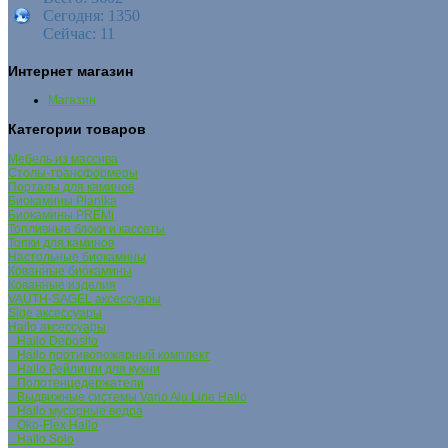
Сегодня: 1350
Сейчас: 11
Интернет магазин
Магазин
Категории товаров
Мебель из массива
Столы-трансформеры
Порталы для каминов
Биокамины Planika
Биокамины PREMi
Топливные блоки и кассеты
Топки для каминов
Настольные биокамины
Кованные биокамины
Кованные изделия
VAUTH-SAGEL аксессуары
Sige аксессуары
Hailo аксессуары
Hailo Deposito
Hailo противопожарный комплект
Hailo Рейлинги для кухни
Полотенцедержатели
Выдвижные системы Vario Alu Line Hailo
Hailo мусорные ведра
Oko-Flex Hailo
Hailo Solo