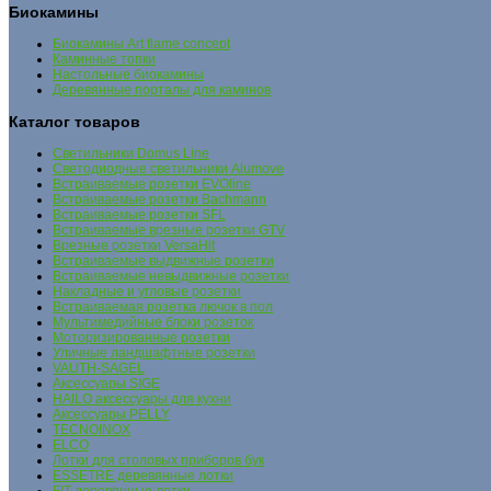
Биокамины
Биокамины Art flame concept
Каминные топки
Настольные биокамины
Деревянные порталы для каминов
Каталог товаров
Cветильники Domus Line
Светодиодные светильники Alumove
Встраиваемые розетки EVOline
Встраиваемые розетки Bachmann
Встраиваемые розетки SFL
Встраиваемые врезные розетки GTV
Врезные розетки VersaHit
Встраиваемые выдвижные розетки
Встраиваемые невыдвижные розетки
Накладные и угловые розетки
Встраиваемая розетка лючок в пол
Мультимедийные блоки розеток
Моторизированные розетки
Уличные ландшафтные розетки
VAUTH-SAGEL
Аксессуары SIGE
HAILO аксессуары для кухни
Аксессуары PELLY
TECNOINOX
ELCO
Лотки для столовых приборов бук
ESSETRE деревянные лотки