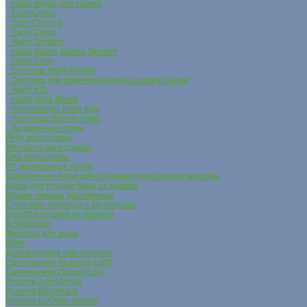
Hailo ведро для уборки
Euro-Cargo
Euro-Cargo S
Easy-Cargo
Hailo Tandem
Hailo Space Saving Tandem
Hailo Carry
Система Hailo Rondo
Система для хранения белья Laundry-Carrier
Hailo XXL
Hailo Orga-Board
Контейнеры Hailo Kitty
Лестница Step-fix Hailo
Выдвижные столы
Pelly аксессуары
Tecnoinox аксессуары
Elko аксессуары
FIT деревянные лотки
Деревянные лотки для столовых приборов из массива
Доски для подачи блюд из дерева
Кружки пивные деревянные
Столовые приборы и аксессуары
GranitArt вставки из гранита
InSinkErator
Фильтры для воды
Ritter
Дизайнерские светильники
Светильники Alumove Light
Светильники Domus Line
Розетки A.&H.Meyer
Розетки Bachmann
Розетки EVOline Schulte