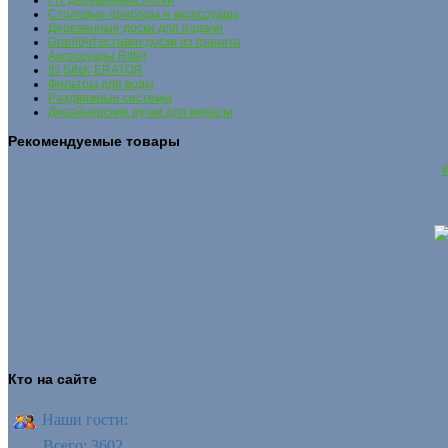
FIT деревянные лотки
Столовые приборы и аксессуары
Деревянные доски для подачи
GranitArt вставки доски из гранита
Аксессуары Ritter
IN SINK ERATOR
Фильтры для воды
Раздвижные системы
Дизайнерские ручки для мебели
Рекомендуемые товары
К
Кто на сайте
Наши гости:
Всего: 3602