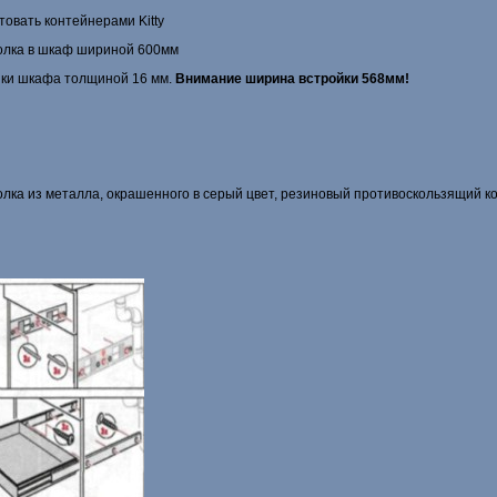
овать контейнера­ми Kitty
олка в шкаф шириной 600мм
нки шкафа толщиной 16 мм.
Внимание ширина встройки 568мм!
а из металла, окрашенного в серый цвет, резиновый противо­скользящий ковр