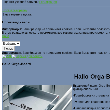
Еще нет учетной записи?
Регистрация
Показать корзину
Ваша корзина пуста.
Производители
Информация
: Ваш браузер не принимает cookies. Если Вы хотите положить
В этом разделе вы можете посмотреть все товары указанных производител
Hailo
Информация
: Ваш браузер не принимает cookies. Если Вы хотите положить
Hailo Orga-Board
Hailo Orga
Выдвижной ящик Orga-Boar
функцио­нальным
-Платформа изготовлена 
-Удобна для хранения ср
-Направляющие полного 