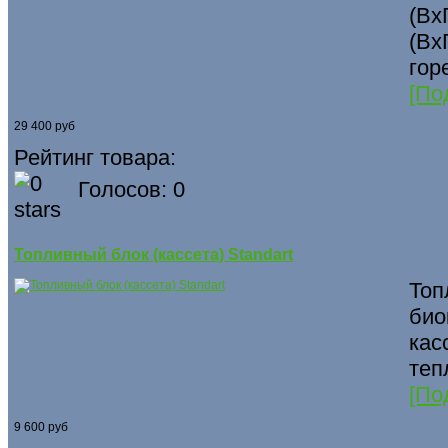
(Вх
(Вх
гор
[По
29 400 руб
Рейтинг товара:
Голосов: 0
Топливный блок (кассета) Standart
Топ
био
кас
теп
[По
9 600 руб