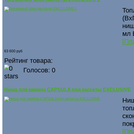
Топ
(Вх
ниш
мл 
[По
63 600 руб
Рейтинг товара:
Голосов: 0
Ниша для камина CAPSULA под кассеты EXCLUSIVE
Ниш
топ
ско
пок
[По