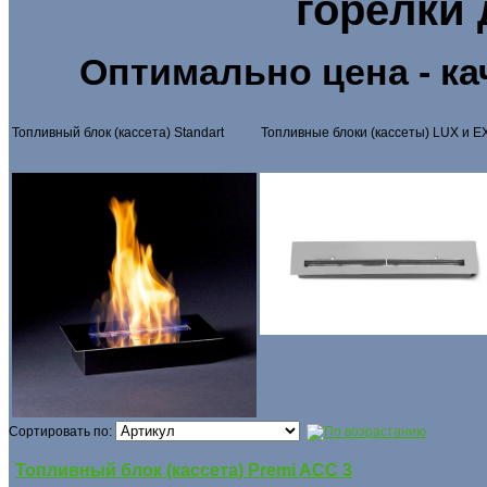
горелки
Оптимально цена - ка
Топливный блок (кассета) Standart
Топливные блоки (кассеты) LUX и 
Сортировать по:
Топливный блок (кассета) Premi ACC 3