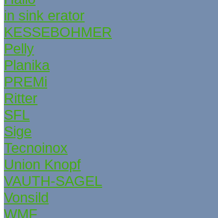
in sink erator
KESSEBОHMER
Pelly
Planika
PREMi
Ritter
SFL
Sige
Tecnoinox
Union Knopf
VAUTH-SAGEL
Vonsild
WMF