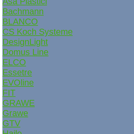
Asa Plastici
Bachmann
BLANCO
CS Koch Systeme
DesignLight
Domus Line
ELCO
Essetre
EVOline
FIT
GRAWE
Grаwe
GTV
Hailo