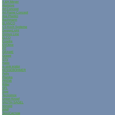
A.&H.Meyer
Alumove
Art Concept
Art Flame Concept
Asa Plastici
Bachmann
BLANCO
CS Koch Systeme
DesignLight
Domus Line
ELCO
Essetre
EVOline
FIT
GRAWE
Grаwe
GTV
Hailo
in sink erator
KESSEBОHMER
Pelly
Planika
PREMi
Ritter
SFL
Sige
Tecnoinox
Union Knopf
VAUTH-SAGEL
Vonsild
WMF
ЭргоСистем