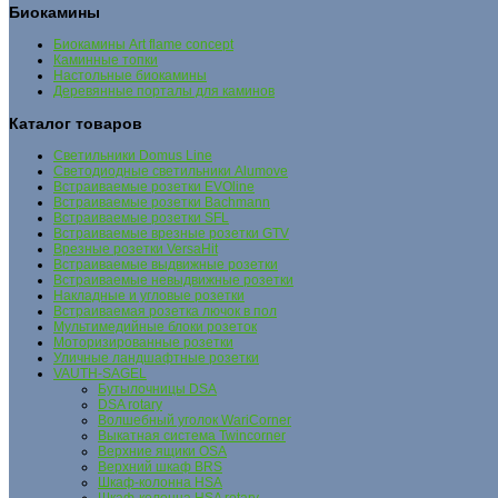
Биокамины
Биокамины Art flame concept
Каминные топки
Настольные биокамины
Деревянные порталы для каминов
Каталог товаров
Cветильники Domus Line
Светодиодные светильники Alumove
Встраиваемые розетки EVOline
Встраиваемые розетки Bachmann
Встраиваемые розетки SFL
Встраиваемые врезные розетки GTV
Врезные розетки VersaHit
Встраиваемые выдвижные розетки
Встраиваемые невыдвижные розетки
Накладные и угловые розетки
Встраиваемая розетка лючок в пол
Мультимедийные блоки розеток
Моторизированные розетки
Уличные ландшафтные розетки
VAUTH-SAGEL
Бутылочницы DSA
DSA rotary
Волшебный уголок WariCorner
Выкатная система Twincorner
Верхние ящики OSA
Верхний шкаф BRS
Шкаф-колонна HSA