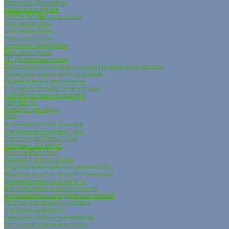
Кованные биокамины
Кованные изделия
VAUTH-SAGEL аксессуары
Sige аксессуары
Hailo аксессуары
Pelly аксессуары
Tecnoinox аксессуары
Elko аксессуары
FIT деревянные лотки
Деревянные лотки для столовых приборов из массива
Доски для подачи блюд из дерева
Кружки пивные деревянные
Столовые приборы и аксессуары
GranitArt вставки из гранита
InSinkErator
Фильтры для воды
Ritter
Дизайнерские светильники
Светильники Alumove Light
Светильники Domus Line
Розетки A.&H.Meyer
Розетки Bachmann
Розетки EVOline Schulte
Встраиваемые врезные розетки SFL
Врезные розетки VersaHit и Versapad
Встраиваемые розетки GTV
Встраиваемые врезные розетки
Встраиваемые невыдвижные розетки
Розетки накладные и угловые
Настольные розетки
Реверсно поворотные розетки
Моторизированные розетки