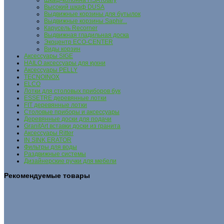
Шкаф-колонна HSA rotary
Высокий шкаф DUSA
Выдвижные корзины для бутылок
Выдвижные корзины Saphir...
Карусель Recorner
Выдвижная гладильная доска
Экоцентр ECO-CENTER
Виды корзин
Аксессуары SIGE
HAILO аксессуары для кухни
Аксессуары PELLY
TECNOINOX
ELCO
Лотки для столовых приборов бук
ESSETRE деревянные лотки
FIT деревянные лотки
Столовые приборы и аксессуары
Деревянные доски для подачи
GranitArt вставки доски из гранита
Аксессуары Ritter
IN SINK ERATOR
Фильтры для воды
Раздвижные системы
Дизайнерские ручки для мебели
Рекомендуемые товары