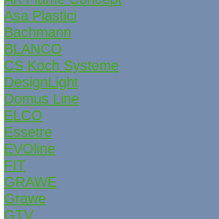
Asa Plastici
Bachmann
BLANCO
CS Koch Systeme
DesignLight
Domus Line
ELCO
Essetre
EVOline
FIT
GRAWE
Grаwe
GTV