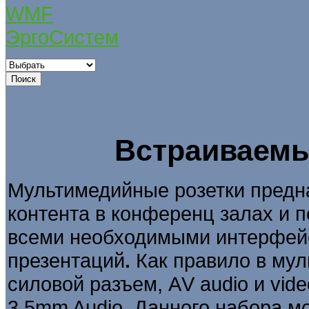
WMF
ЭргоСистем
Встраиваемы
Мультимедийные розетки предна
контента в конференц залах и 
всеми необходимыми интерфейс
презентаций
.
Как правило в му
силовой разъем, АV audio и vid
3.5mm Audio. Данного набора м