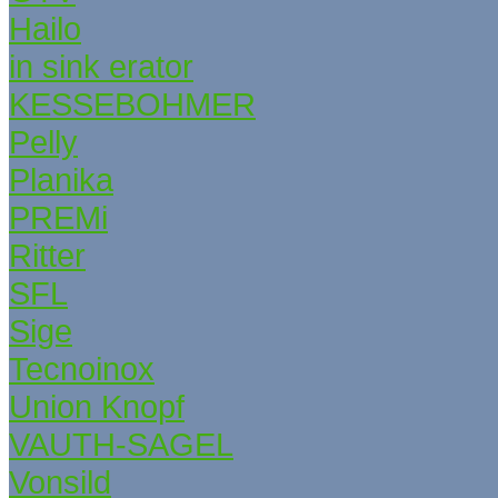
Hailo
in sink erator
KESSEBОHMER
Pelly
Planika
PREMi
Ritter
SFL
Sige
Tecnoinox
Union Knopf
VAUTH-SAGEL
Vonsild