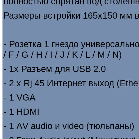
полностью спрятан под столеш
Размеры встройки 165х150 мм 
-
Розетка 1 гнездо универсально
/ F / G / H / I / J / K / L / M / N)
- 1х Разъем для USB 2.0
- 2 х Rj 45 Интернет выход (Ethe
- 1 VGA
- 1
HDMI
- 1 АV audio и video (тюльпаны)