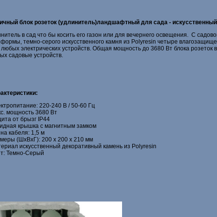
ичный блок розеток (удлинитель)ландшафтный для сада - искусственный 
итель в сад что бы косить его газон или для вечернего освещения. С садовой
 формы, темно-серого искусственного камня из Polyresin четыре влагозащищ
ля любых электрических устройств. Общая мощность до 3680 Вт блока розеток
бых садовые устройств.
актеристики:
ктропитание: 220-240 В / 50-60 Гц
с. мощность 3680 Вт
ита от брызг IP44
идная крышка с магнитным замком
на кабеля: 1,5 м
меры (ШхВхГ): 200 x 200 x 210 мм
ериал искусственный декоративный камень из Polyresin
т: Темно-Серый