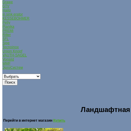
Grаwe
GTV
Hailo
in sink erator
KESSEBОHMER
Pelly
Planika
PREMi
Ritter
SFL
Sige
Tecnoinox
Union Knopf
VAUTH-SAGEL
Vonsild
WMF
ЭргоСистем
Ландшафтная 
Перейти в интернет магазин
Купить