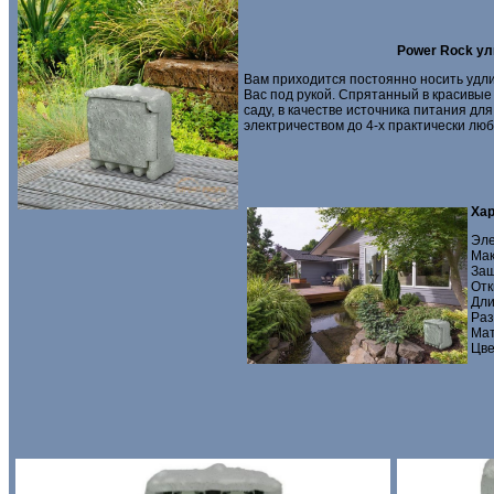
Power Rock ул
Вам приходится постоянно носить удлин
Вас под рукой. Спрятанный в красивые
саду, в качестве источника питания д
электричеством до 4-х практически лю
Хар
Эле
Мак
Защ
Отк
Дли
Раз
Мат
Цве