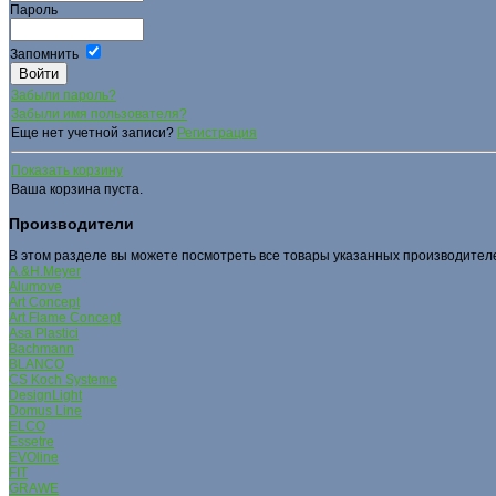
Пароль
Запомнить
Забыли пароль?
Забыли имя пользователя?
Еще нет учетной записи?
Регистрация
Показать корзину
Ваша корзина пуста.
Производители
В этом разделе вы можете посмотреть все товары указанных производител
A.&H.Meyer
Alumove
Art Concept
Art Flame Concept
Asa Plastici
Bachmann
BLANCO
CS Koch Systeme
DesignLight
Domus Line
ELCO
Essetre
EVOline
FIT
GRAWE