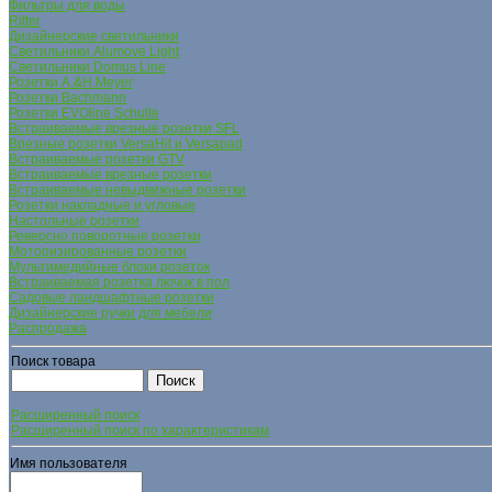
Фильтры для воды
Ritter
Дизайнерские светильники
Светильники Alumove Light
Светильники Domus Line
Розетки A.&H.Meyer
Розетки Bachmann
Розетки EVOline Schulte
Встраиваемые врезные розетки SFL
Врезные розетки VersaHit и Versapad
Встраиваемые розетки GTV
Встраиваемые врезные розетки
Встраиваемые невыдвижные розетки
Розетки накладные и угловые
Настольные розетки
Реверсно поворотные розетки
Моторизированные розетки
Мультимедийные блоки розеток
Встраиваемая розетка лючок в пол
Садовые ландшафтные розетки
Дизайнерские ручки для мебели
Распродажа
Поиск товара
Расширенный поиск
Расширенный поиск по характеристикам
Имя пользователя