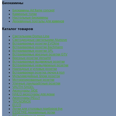
Биокамины
Биокамины Art flame concept
Каминные топки
Настольные биокамины
Деревянные порталы для каминов
Каталог товаров
Cветильники Domus Line
Светодиодные светильники Alumove
Встраиваемые розетки EVOline
Встраиваемые розетки Bachmann
Встраиваемые розетки SFL
Встраиваемые врезные розетки GTV
Врезные розетки VersaHit
Встраиваемые выдвижные розетки
Встраиваемые невыдвижные розетки
Накладные и угловые розетки
Встраиваемая розетка лючок в пол
Мультимедийные блоки розеток
Моторизированные розетки
Уличные ландшафтные розетки
VAUTH-SAGEL
Аксессуары SIGE
HAILO аксессуары для кухни
Аксессуары PELLY
TECNOINOX
ELCO
Лотки для столовых приборов бук
ESSETRE деревянные лотки