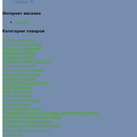
Сейчас: 8
Интернет магазин
Магазин
Категории товаров
Мебель из массива
Столы-трансформеры
Порталы для каминов
Биокамины Planika
Биокамины PREMi
Топливные блоки и кассеты
Топки для каминов
Настольные биокамины
Кованные биокамины
Кованные изделия
VAUTH-SAGEL аксессуары
Sige аксессуары
Hailo аксессуары
Pelly аксессуары
Tecnoinox аксессуары
Elko аксессуары
FIT деревянные лотки
Деревянные лотки для столовых приборов из массива
Доски для подачи блюд из дерева
Кружки пивные деревянные
Столовые приборы и аксессуары
GranitArt вставки из гранита
InSinkErator