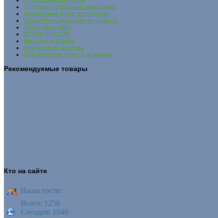
FIT деревянные лотки
Столовые приборы и аксессуары
Деревянные доски для подачи
GranitArt вставки доски из гранита
Аксессуары Ritter
IN SINK ERATOR
Фильтры для воды
Раздвижные системы
Дизайнерские ручки для мебели
Рекомендуемые товары
Кто на сайте
Наши гости:
Всего: 1256
Сегодня: 1049