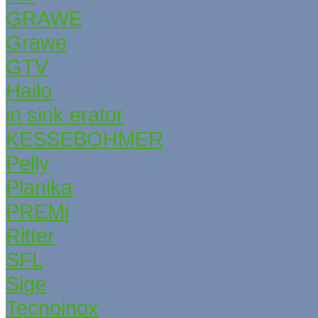
GRAWE
Grаwe
GTV
Hailo
in sink erator
KESSEBОHMER
Pelly
Planika
PREMi
Ritter
SFL
Sige
Tecnoinox