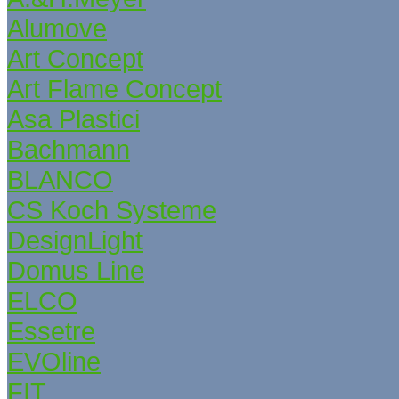
Alumove
Art Concept
Art Flame Concept
Asa Plastici
Bachmann
BLANCO
CS Koch Systeme
DesignLight
Domus Line
ELCO
Essetre
EVOline
FIT