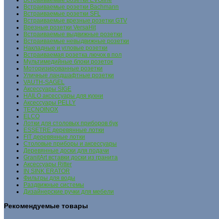
Встраиваемые розетки EVOline
Встраиваемые розетки Bachmann
Встраиваемые розетки SFL
Встраиваемые врезные розетки GTV
Врезные розетки VersaHit
Встраиваемые выдвижные розетки
Встраиваемые невыдвижные розетки
Накладные и угловые розетки
Встраиваемая розетка лючок в пол
Мультимедийные блоки розеток
Моторизированные розетки
Уличные ландшафтные розетки
VAUTH-SAGEL
Аксессуары SIGE
HAILO аксессуары для кухни
Аксессуары PELLY
TECNOINOX
ELCO
Лотки для столовых приборов бук
ESSETRE деревянные лотки
FIT деревянные лотки
Столовые приборы и аксессуары
Деревянные доски для подачи
GranitArt вставки доски из гранита
Аксессуары Ritter
IN SINK ERATOR
Фильтры для воды
Раздвижные системы
Дизайнерские ручки для мебели
Рекомендуемые товары