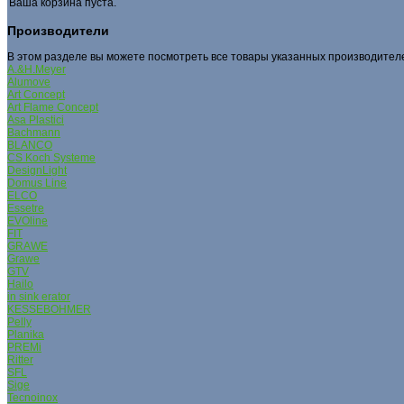
Ваша корзина пуста.
Производители
В этом разделе вы можете посмотреть все товары указанных производител
A.&H.Meyer
Alumove
Art Concept
Art Flame Concept
Asa Plastici
Bachmann
BLANCO
CS Koch Systeme
DesignLight
Domus Line
ELCO
Essetre
EVOline
FIT
GRAWE
Grаwe
GTV
Hailo
in sink erator
KESSEBОHMER
Pelly
Planika
PREMi
Ritter
SFL
Sige
Tecnoinox