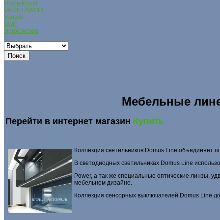
Union Knopf
VAUTH-SAGEL
Vonsild
WMF
ЭргоСистем
Мебельные лине
Перейти в интернет магазин
Купить
Коллекция светильников Domus Line объединяет п
В светодиодных светильниках Domus Line использ
Power, а так же специальные оптические линзы, 
мебельном дизайне.
Коллекция сенсорных выключателей Domus Line до