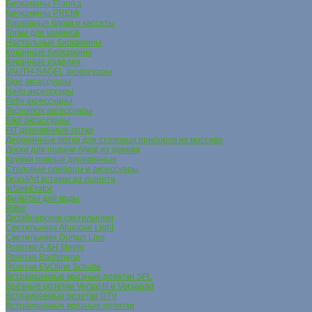
Биокамины Planika
Биокамины PREMi
Топливные блоки и кассеты
Топки для каминов
Настольные биокамины
Кованные биокамины
Кованные изделия
VAUTH-SAGEL аксессуары
Sige аксессуары
Hailo аксессуары
Pelly аксессуары
Tecnoinox аксессуары
Elko аксессуары
FIT деревянные лотки
Деревянные лотки для столовых приборов из массива
Доски для подачи блюд из дерева
Кружки пивные деревянные
Столовые приборы и аксессуары
GranitArt вставки из гранита
InSinkErator
Фильтры для воды
Ritter
Дизайнерские светильники
Светильники Alumove Light
Светильники Domus Line
Розетки A.&H.Meyer
Розетки Bachmann
Розетки EVOline Schulte
Встраиваемые врезные розетки SFL
Врезные розетки VersaHit и Versapad
Встраиваемые розетки GTV
Встраиваемые врезные розетки