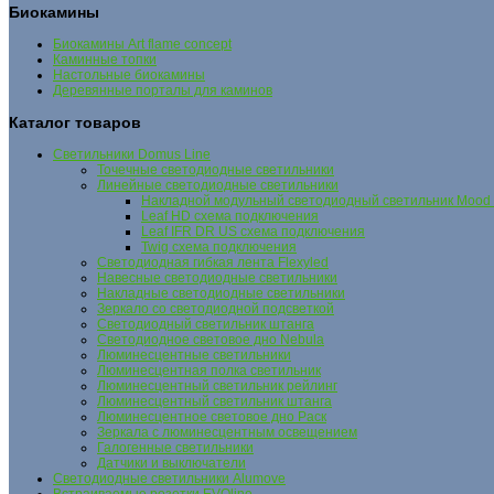
Биокамины
Биокамины Art flame concept
Каминные топки
Настольные биокамины
Деревянные порталы для каминов
Каталог товаров
Cветильники Domus Line
Точечные светодиодные светильники
Линейные светодиодные светильники
Накладной модульный светодиодный светильник Mood
Leaf HD схема подключения
Leaf IFR DR US схема подключения
Twig схема подключения
Светодиодная гибкая лента Flexyled
Навесные светодиодные светильники
Накладные светодиодные светильники
Зеркало со светодиодной подсветкой
Светодиодный светильник штанга
Светодиодное световое дно Nebula
Люминесцентные светильники
Люминесцентная полка светильник
Люминесцентный светильник рейлинг
Люминесцентный светильник штанга
Люминесцентное световое дно Раск
Зеркала с люминесцентным освещением
Галогенные светильники
Датчики и выключатели
Светодиодные светильники Alumove