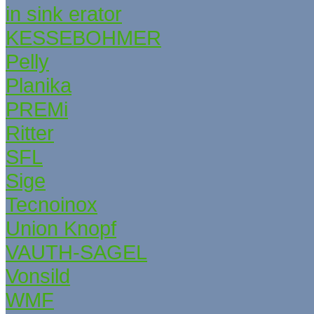
in sink erator
KESSEBОHMER
Pelly
Planika
PREMi
Ritter
SFL
Sige
Tecnoinox
Union Knopf
VAUTH-SAGEL
Vonsild
WMF