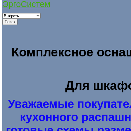
ЭргоСистем
Комплексное осна
Для шкафо
Уважаемые покупате
кухонного распаш
готовые схемы разм