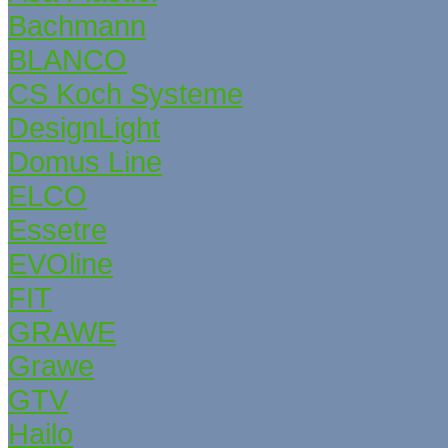
Bachmann
BLANCO
CS Koch Systeme
DesignLight
Domus Line
ELCO
Essetre
EVOline
FIT
GRAWE
Grаwe
GTV
Hailo