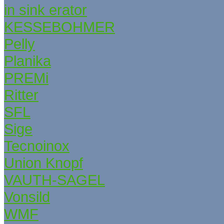
in sink erator
KESSEBОHMER
Pelly
Planika
PREMi
Ritter
SFL
Sige
Tecnoinox
Union Knopf
VAUTH-SAGEL
Vonsild
WMF