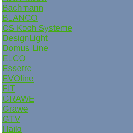
Bachmann
BLANCO
CS Koch Systeme
DesignLight
Domus Line
ELCO
Essetre
EVOline
FIT
GRAWE
Grаwe
GTV
Hailo